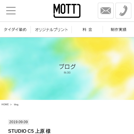
HOME
blog
2019.09.09
STUDIO C5 上原 様