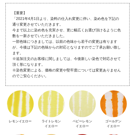
【重要】
「2021年4月1日より、染料の仕入れ変更に伴い、染め色を下記の
通り変更させていただきます。
今まで以上に染め色を充実させ、更に幅広くお選び頂けるように色
数を一新させていただきました。
一部色味につきましては、以前の色味から若干の変更は有ります
が、今後は下記の色味からの対応となりますのでご了承お願い致し
ます。
※追加注文のお客様に関しましては、今後新しい染色で対応させて
頂く形になります。
※染色変更による、価格の変更や堅牢度については変更ありません
のでご安心ください。
レモンイエロー
ライトレモン
ベビーレモン
ゴールデン
イエロー
イエロー
イエロー