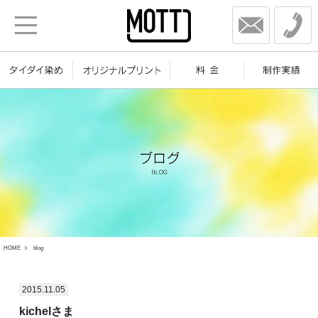
HOME
blog
2015.11.05
kichelさま