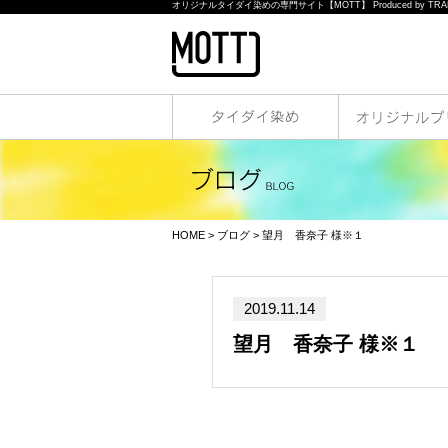
オリジナルタイダイ染めの専門サイト【MOTT】 Produced by TRAN
HOME
>
ブログ
> 望月 香奈子 様※１
2019.11.14
望月 香奈子 様※１