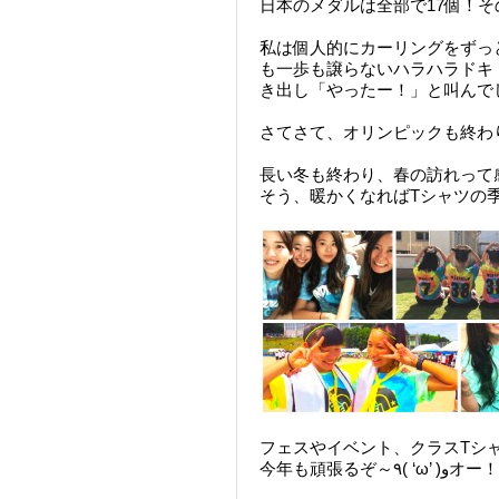
日本のメダルは全部で17個！その
私は個人的にカーリングをずっ
も一歩も譲らないハラハラドキ
き出し「やったー！」と叫んでし
さてさて、オリンピックも終わり
長い冬も終わり、春の訪れって
そう、暖かくなればTシャツの
フェスやイベント、クラスTシ
今年も頑張るぞ～٩( ‘ω’ )وオー！