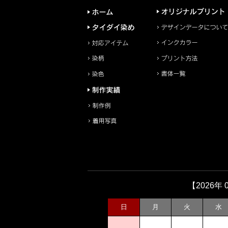
【2026年 
日
月
火
水