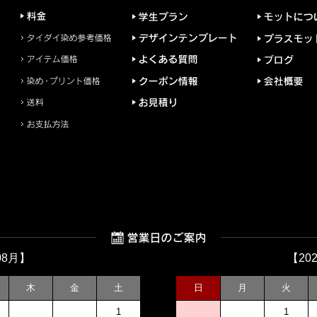
08月】
【20
木
金
土
日
月
火
1
1