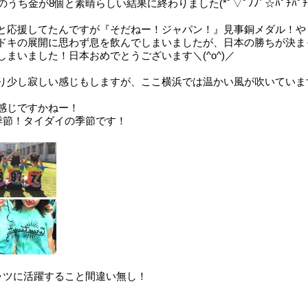
うち金が8個と素晴らしい結果に終わりました(*ﾟ▽ﾟﾉﾉﾞ☆ﾊﾟﾁﾊﾟﾁ
と応援してたんですが『そだねー！ジャパン！』見事銅メダル！や
ドキの展開に思わず息を飲んでしまいましたが、日本の勝ちが決ま
まいました！日本おめでとうございます＼(^o^)／
少し寂しい感じもしますが、ここ横浜では温かい風が吹いています(*
感じですかねー！
季節！タイダイの季節です！
ャツに活躍すること間違い無し！