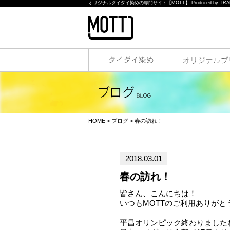
オリジナルタイダイ染めの専門サイト【MOTT】 Produced by TRAN
HOME
>
ブログ
> 春の訪れ！
2018.03.01
春の訪れ！
皆さん、こんにちは！
いつもMOTTのご利用ありがと
平昌オリンピック終わりました