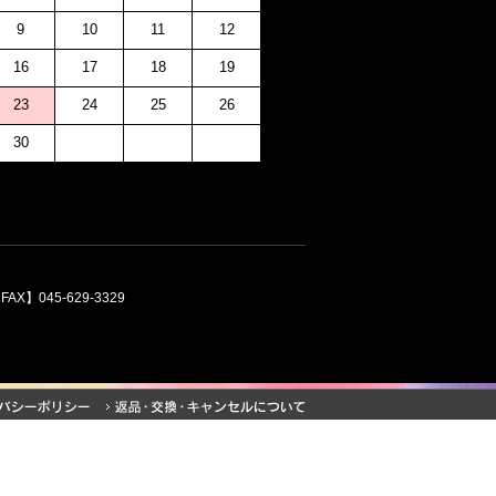
9
10
11
12
16
17
18
19
23
24
25
26
30
】045-629-3329